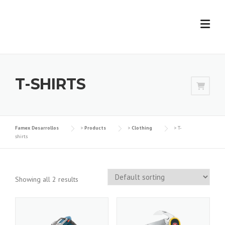
Skip
to
content
T-SHIRTS
Famex Desarrollos
>
Products
>
Clothing
>
T-
shirts
Showing all 2 results