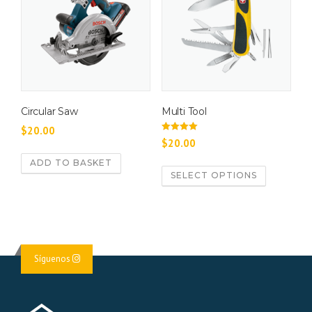
Circular Saw
Multi Tool
$
20.00
Rated
$
20.00
4.33
out of 5
ADD TO BASKET
SELECT OPTIONS
Síguenos