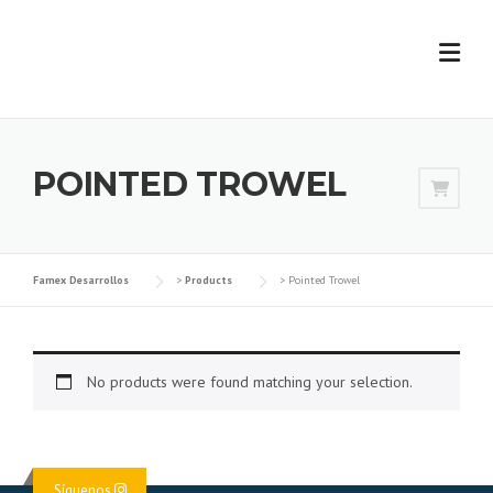
Skip
to
content
POINTED TROWEL
Famex Desarrollos
>
Products
>
Pointed Trowel
No products were found matching your selection.
Síguenos