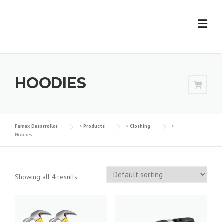
Skip
to
content
HOODIES
Famex Desarrollos
>
Products
>
Clothing
>
Hoodies
Showing all 4 results