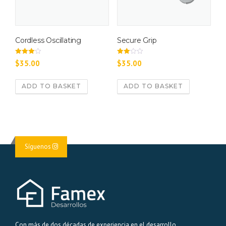
Cordless Oscillating
Secure Grip
Rated
Rated
$
35.00
$
35.00
4.00
3.00
out of 5
out of 5
ADD TO BASKET
ADD TO BASKET
Síguenos
Con más de dos décadas de experiencia en el desarrollo